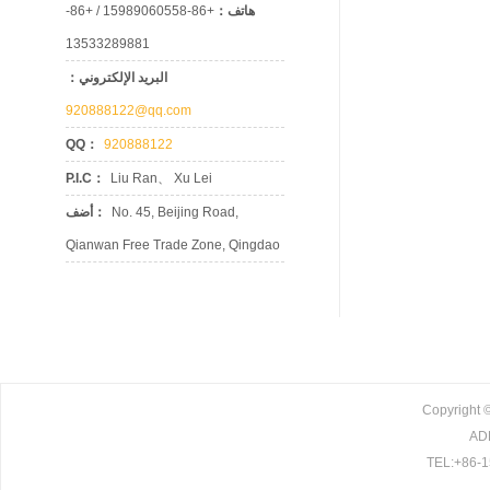
+86-15989060558 / +86-
هاتف：
13533289881
البريد الإلكتروني：
920888122@qq.com
QQ：
920888122
P.I.C：
Liu Ran、 Xu Lei
أضف：
No. 45, Beijing Road,
Qianwan Free Trade Zone, Qingdao
Copyright ©
ADD
TEL:+86-1